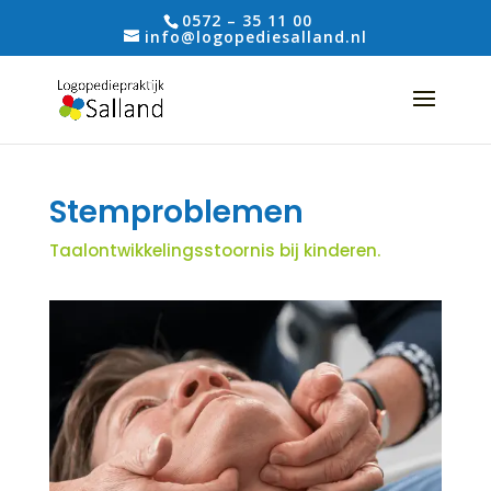
0572 – 35 11 00
info@logopediesalland.nl
Stemproblemen
Taalontwikkelingsstoornis bij kinderen.